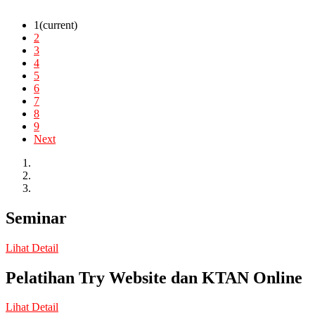
1
(current)
2
3
4
5
6
7
8
9
Next
Seminar
Lihat Detail
Pelatihan Try Website dan KTAN Online
Lihat Detail