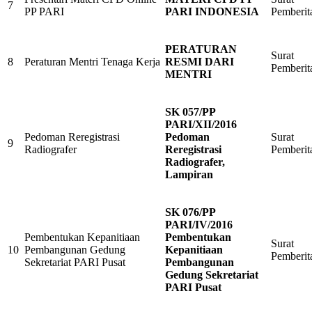
7
PP PARI
PARI INDONESIA
Pemberit
PERATURAN
Surat
8
Peraturan Mentri Tenaga Kerja
RESMI DARI
Pemberit
MENTRI
SK 057/PP
PARI/XII/2016
Pedoman Reregistrasi
Pedoman
Surat
9
Radiografer
Reregistrasi
Pemberit
Radiografer,
Lampiran
SK 076/PP
PARI/IV/2016
Pembentukan Kepanitiaan
Pembentukan
Surat
10
Pembangunan Gedung
Kepanitiaan
Pemberit
Sekretariat PARI Pusat
Pembangunan
Gedung Sekretariat
PARI Pusat