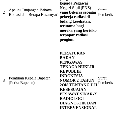
kepada Pegawai
Negeri Sipil (PNS)
Apa itu Tunjangan Bahaya
Surat
2
yang bekerja sebagai
Radiasi dan Berapa Besarnya?
Pemberit
pekerja radiasi di
bidang kesehatan,
terutama bagi
mereka yang berisiko
terpapar radiasi
pengion.
PERATURAN
BADAN
PENGAWAS
TENAGA NUKLIR
REPUBLIK
INDONESIA
Peraturan Kepala Bapeten
Surat
3
NOMOR 2 TAHUN
(Perka Bapeten)
Pemberit
2OI8 TENTANG UJI
KESESUAIAN
PESAWAT SINAR-X
RADIOLOGI
DIAGNOSTIK DAN
INTERVENSIONAL