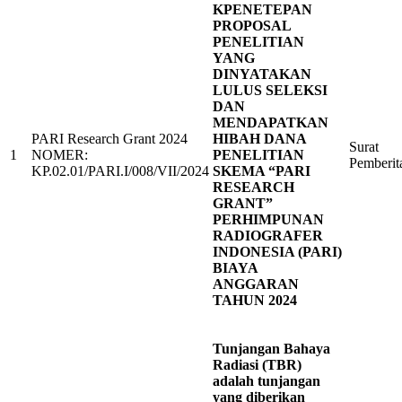
KPENETEPAN
PROPOSAL
PENELITIAN
YANG
DINYATAKAN
LULUS SELEKSI
DAN
MENDAPATKAN
PARI Research Grant 2024
HIBAH DANA
Surat
1
NOMER:
PENELITIAN
Pemberit
KP.02.01/PARI.I/008/VII/2024
SKEMA “PARI
RESEARCH
GRANT”
PERHIMPUNAN
RADIOGRAFER
INDONESIA (PARI)
BIAYA
ANGGARAN
TAHUN 2024
Tunjangan Bahaya
Radiasi (TBR)
adalah tunjangan
yang diberikan