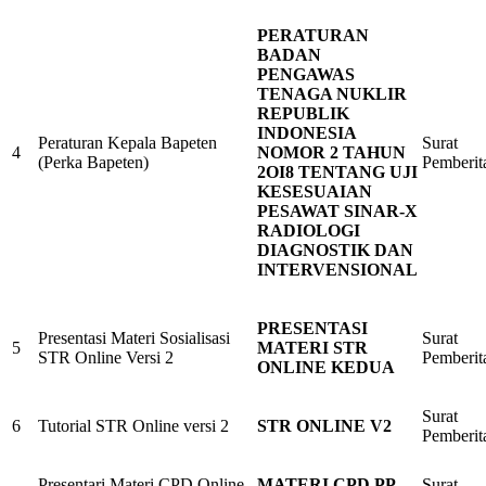
PERATURAN
BADAN
PENGAWAS
TENAGA NUKLIR
REPUBLIK
INDONESIA
Peraturan Kepala Bapeten
Surat
4
NOMOR 2 TAHUN
(Perka Bapeten)
Pemberit
2OI8 TENTANG UJI
KESESUAIAN
PESAWAT SINAR-X
RADIOLOGI
DIAGNOSTIK DAN
INTERVENSIONAL
PRESENTASI
Presentasi Materi Sosialisasi
Surat
5
MATERI STR
STR Online Versi 2
Pemberit
ONLINE KEDUA
Surat
6
Tutorial STR Online versi 2
STR ONLINE V2
Pemberit
Presentari Materi CPD Online
MATERI CPD PP
Surat